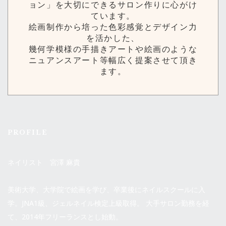
ョン」を大切にできるサロン作りに心がけ
ています。
絵画制作から培った色彩感覚とデザイン力
を活かした、
幾何学模様の手描きアートや絵画のような
ニュアンスアート等幅広く提案させて頂き
ます。
PROFILE
ネイリスト 宮澤 麻貴
美術大学、大学院で絵画を学び、卒業後にネイルスクールに入
学。JNA1級、ジェルネイル検定上級取得。 大手サロン勤務を経
て、2014年フリーランスとし始動。