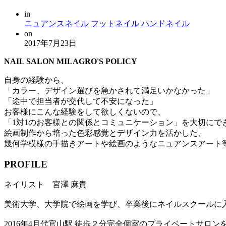
in
ニュアンスネイル
フットネイル
ハンドネイル
on
2017年7月23日
NAIL SALON MILAGRO'S POLICY
自身の経験から、
「カラー、デザイン選びを急かされて満足いかなかった」
「途中で担当者が交代して不安になった」
お客様にこんな経験をして欲しくないので、
「1対1のお客様との関係とコミュニケーション」を大切にで
絵画制作から培った色彩感覚とデザイン力を活かした、
幾何学模様の手描きアートや絵画のようなニュアンスアート
PROFILE
ネイリスト 宮澤 麻貴
美術大学、大学院で絵画を学び、卒業後にネイルスクールに入学
2016年4月代官山駅 徒歩２分完全個室のプライベートサロンを