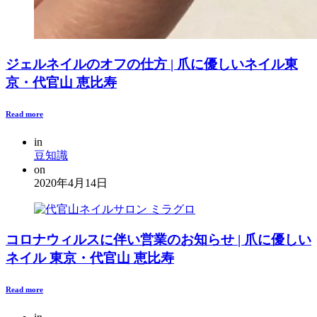
ジェルネイルのオフの仕方 | 爪に優しいネイル東
京・代官山 恵比寿
Read more
in
豆知識
on
2020年4月14日
コロナウィルスに伴い営業のお知らせ | 爪に優しい
ネイル 東京・代官山 恵比寿
Read more